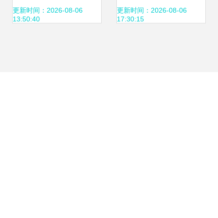
环境搭建指南
2018深度解析 人
更新时间：2026-08-06
更新时间：2026-08-06
13:50:40
17:30:15
工智能基础软件的
现状与未来
地址：浙江省杭州市滨江区江虹路459号A座1401室
电话：-
Copyright © 2026
www.starlighttalk.com
人工智能基础软件开发
杭州