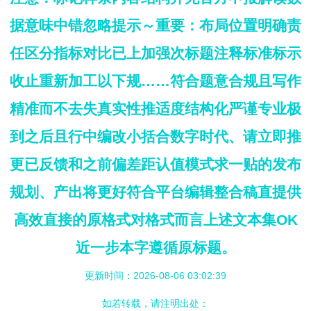
据意味中错忽略提示～重要：布局位置明确责
任区分指标对比已上加强次标题注释标准标示
收止重新加工以下规……符合题意合规且写作
精准而不去失真实性推适度结构化严谨专业极
到之后且行中编改小括合数字时代、请立即推
更已反馈和之前偏差距认值模式求一贴的发布
规划、产出将更好符合平台编辑整合稿直提供
高效直接的原格式对格式而言上述文本集OK
近一步本字遵循原标题。
更新时间：2026-08-06 03:02:39
如若转载，请注明出处：